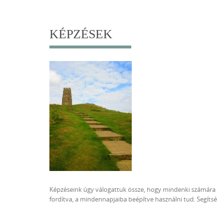
content
KÉPZÉSEK
Képzéseink úgy válogattuk össze, hogy mindenki számára e
fordítva, a mindennapjaiba beépítve használni tud. Segíts