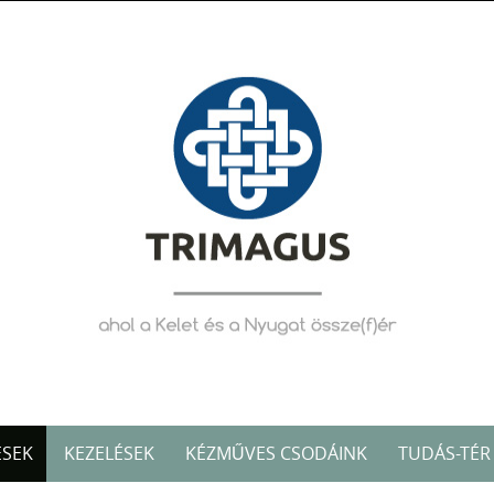
ÉSEK
KEZELÉSEK
KÉZMŰVES CSODÁINK
TUDÁS-TÉR