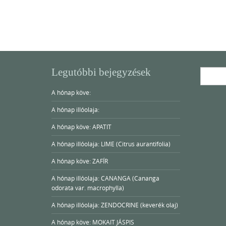
Legutóbbi bejegyzések
Search
for:
A hónap köve:
A hónap illóolaja:
A hónap köve: APATIT
A hónap illóolaja: LIME (Citrus aurantifolia)
A hónap köve: ZAFÍR
A hónap illóolaja: CANANGA (Cananga
odorata var. macrophylla)
A hónap illóolaja: ZENDOCRINE (keverék olaj)
A hónap köve: MOKAIT JÁSPIS