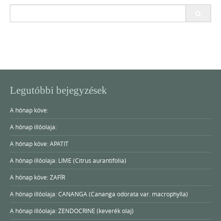
Search
for:
Legutóbbi bejegyzések
A hónap köve:
A hónap illóolaja:
A hónap köve: APATIT
A hónap illóolaja: LIME (Citrus aurantifolia)
A hónap köve: ZAFÍR
A hónap illóolaja: CANANGA (Cananga odorata var. macrophylla)
A hónap illóolaja: ZENDOCRINE (keverék olaj)