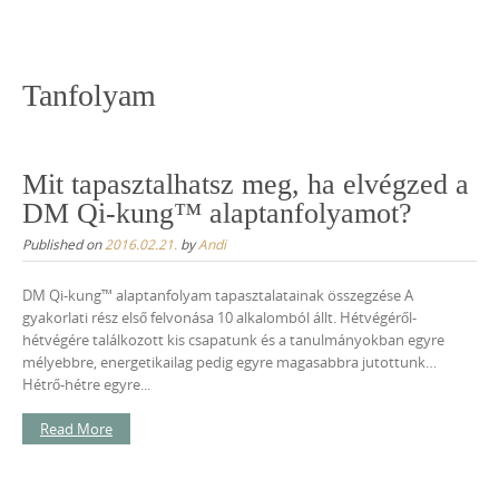
Skip
to
content
Tanfolyam
Mit tapasztalhatsz meg, ha elvégzed a
DM Qi-kung™ alaptanfolyamot?
Published on
2016.02.21.
by
Andi
DM Qi-kung™ alaptanfolyam tapasztalatainak összegzése A
gyakorlati rész első felvonása 10 alkalomból állt. Hétvégéről-
hétvégére találkozott kis csapatunk és a tanulmányokban egyre
mélyebbre, energetikailag pedig egyre magasabbra jutottunk…
Hétrő-hétre egyre...
Read More