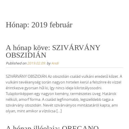
Skip
to
content
Hónap:
2019 február
A hónap köve: SZIVÁRVÁNY
OBSZIDIÁN
Published on
2019.02.09.
by
Andi
SZIVÁRVÁNY OBSZIDIÁN Az obszidián család vulkáni eredetű kőzet. A
vulkáni tevékenység során nagyon hirtelen kerül a felszínre és vízzel
érintkezve gyorsan hűl ki, így nincs ideje kikristályosodni.
Tulajdonképpen egy nagyon kemény, természetes üveg. Határok
nélküli, amorf forma. A család legfinomabb, legszelídebb tagja a
szivárvány obszidián. Nevét szivárványos mintázatáról kapta, ami
olyan, mint amikor a víztócsa […]
A hónap illóolaja: OREGANO