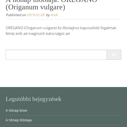
(Origanum vulgare)
Published on
2019.02.09.
by
Andi
OREGANO (Origanum vulgare) Az illóolajhoz kapcsolódó fogalmak:
felráz erőt ad megtisztít bátorságot ad
Search
for:
Legutóbbi bejegyzések
A hónap köve:
A hónap illóolaja: