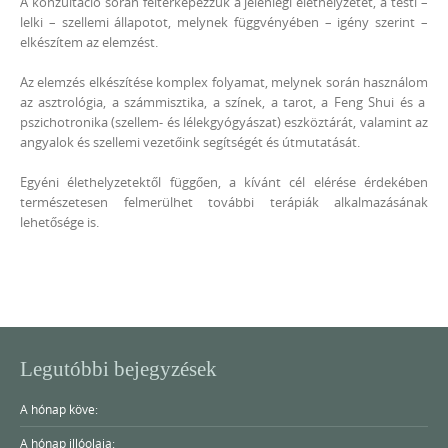
A konzultáció során feltérképezzük a jelenlegi élethelyzetet, a testi –
lelki – szellemi állapotot, melynek függvényében – igény szerint –
elkészítem az elemzést.
Az elemzés elkészítése komplex folyamat, melynek során használom
az asztrológia, a számmisztika, a színek, a tarot, a Feng Shui és a
pszichotronika (szellem- és lélekgyógyászat) eszköztárát, valamint az
angyalok és szellemi vezetőink segítségét és útmutatását.
Egyéni élethelyzetektől függően, a kívánt cél elérése érdekében
természetesen felmerülhet további terápiák alkalmazásának
lehetősége is.
Legutóbbi bejegyzések
A hónap köve:
A hónap illóolaja: