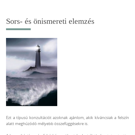
Skip
to
content
Sors- és önismereti elemzés
Ezt a típusú konzultációt azoknak ajánlom, akik kíváncsiak a felszín
alatt meghúzódó mélyebb összefüggésekre is.