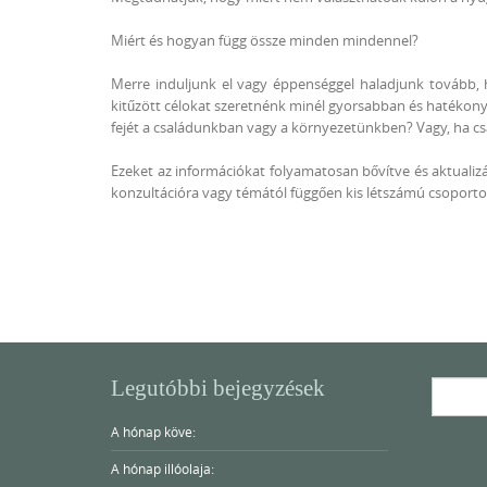
Miért és hogyan függ össze minden mindennel?
Merre induljunk el vagy éppenséggel haladjunk tovább, 
kitűzött célokat szeretnénk minél gyorsabban és hatékony
fejét a családunkban vagy a környezetünkben? Vagy, ha csa
Ezeket az információkat folyamatosan bővítve és aktuali
konzultációra vagy témától függően kis létszámú csoportos
Legutóbbi bejegyzések
Search
for:
A hónap köve:
A hónap illóolaja: