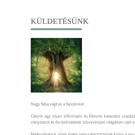
content
KÜLDETÉSÜNK
Nagy fába vágtuk a fejszénket…
Célunk egy olyan informatív és Életünk kalandos utazás
irányzatok és ősi bölcseletek szövevényes világában való 
Megtudhatjuk, hogy miért nem választhatóak külön a nyugati