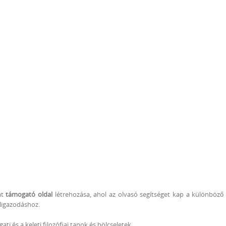
át
támogató oldal
létrehozása, ahol az olvasó segítséget kap a különböző f
eligazodáshoz.
 és a keleti filozófiai tanok és bölcseletek.