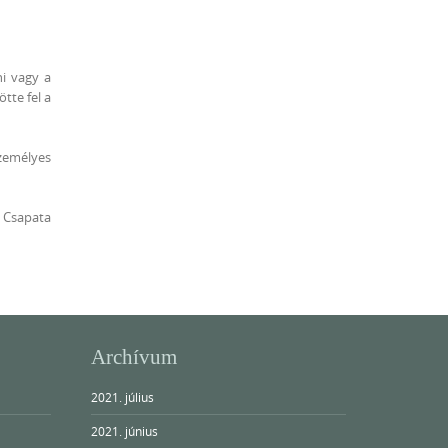
ni vagy a
tte fel a
személyes
 Csapata
Archívum
2021. július
2021. június