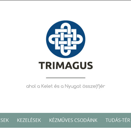
ÉSEK
KEZELÉSEK
KÉZMŰVES CSODÁINK
TUDÁS-TÉR