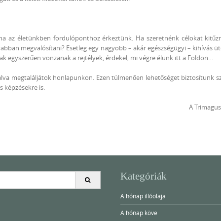
ha az életünkben fordulóponthoz érkeztünk. Ha szeretnénk célokat kitűz
abban megvalósítani? Esetleg egy nagyobb – akár egészségügyi – kihívás ütö
k egyszerűen vonzanak a rejtélyek, érdekel, mi végre élünk itt a Földön…
zálva megtaláljátok honlapunkon. Ezen túlmenően lehetőséget biztosítunk 
 képzésekre is.
A Trimagus
Kategóriák
A hónap illóolaja
A hónap köve