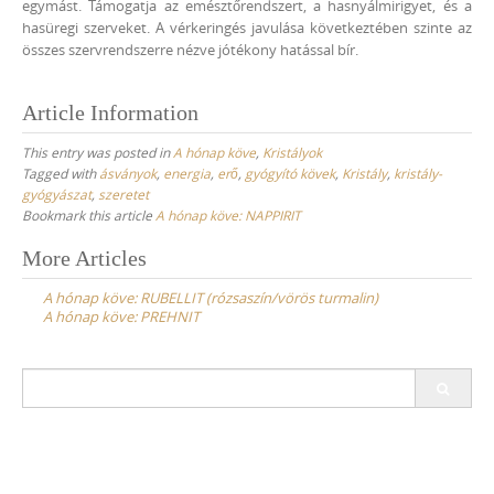
egymást. Támogatja az emésztőrendszert, a hasnyálmirigyet, és a
hasüregi szerveket. A vérkeringés javulása következtében szinte az
összes szervrendszerre nézve jótékony hatással bír.
Article Information
This entry was posted in
A hónap köve
,
Kristályok
Tagged with
ásványok
,
energia
,
erő
,
gyógyító kövek
,
Kristály
,
kristály-
gyógyászat
,
szeretet
Bookmark this article
A hónap köve: NAPPIRIT
Post
More Articles
navigation
A hónap köve: RUBELLIT (rózsaszín/vörös turmalin)
A hónap köve: PREHNIT
Search
for: