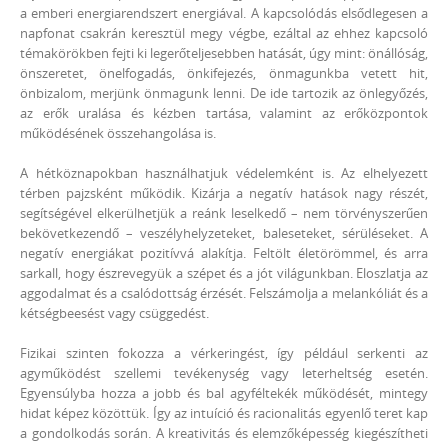
a emberi energiarendszert energiával. A kapcsolódás elsődlegesen a
napfonat csakrán keresztül megy végbe, ezáltal az ehhez kapcsoló
témakörökben fejti ki legerőteljesebben hatását, úgy mint: önállóság,
önszeretet, önelfogadás, önkifejezés, önmagunkba vetett hit,
önbizalom, merjünk önmagunk lenni. De ide tartozik az önlegyőzés,
az erők uralása és kézben tartása, valamint az erőközpontok
működésének összehangolása is.
A hétköznapokban használhatjuk védelemként is. Az elhelyezett
térben pajzsként működik. Kizárja a negatív hatások nagy részét,
segítségével elkerülhetjük a reánk leselkedő – nem törvényszerűen
bekövetkezendő – veszélyhelyzeteket, baleseteket, sérüléseket. A
negatív energiákat pozitívvá alakítja. Feltölt életörömmel, és arra
sarkall, hogy észrevegyük a szépet és a jót világunkban. Eloszlatja az
aggodalmat és a csalódottság érzését. Felszámolja a melankóliát és a
kétségbeesést vagy csüggedést.
Fizikai szinten fokozza a vérkeringést, így például serkenti az
agyműködést szellemi tevékenység vagy leterheltség esetén.
Egyensúlyba hozza a jobb és bal agyféltekék működését, mintegy
hidat képez közöttük. Így az intuíció és racionalitás egyenlő teret kap
a gondolkodás során. A kreativitás és elemzőképesség kiegészítheti