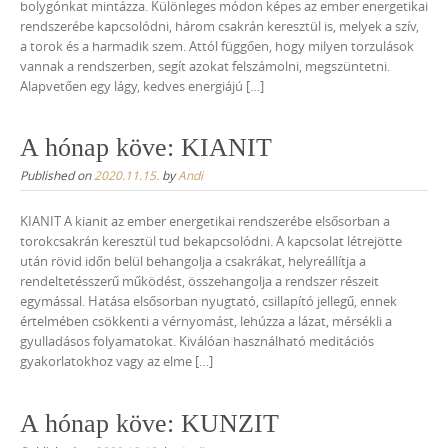
bolygónkat mintázza. Különleges módon képes az ember energetikai
rendszerébe kapcsolódni, három csakrán keresztül is, melyek a szív,
a torok és a harmadik szem. Attól függően, hogy milyen torzulások
vannak a rendszerben, segít azokat felszámolni, megszüntetni.
Alapvetően egy lágy, kedves energiájú […]
A hónap köve: KIANIT
Published on
2020.11.15.
by
Andi
KIANIT A kianit az ember energetikai rendszerébe elsősorban a
torokcsakrán keresztül tud bekapcsolódni. A kapcsolat létrejötte
után rövid időn belül behangolja a csakrákat, helyreállítja a
rendeltetésszerű működést, összehangolja a rendszer részeit
egymással. Hatása elsősorban nyugtató, csillapító jellegű, ennek
értelmében csökkenti a vérnyomást, lehúzza a lázat, mérsékli a
gyulladásos folyamatokat. Kiválóan használható meditációs
gyakorlatokhoz vagy az elme […]
A hónap köve: KUNZIT