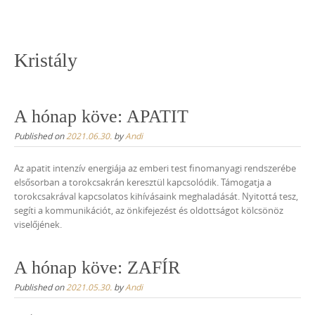
Skip
to
content
Kristály
A hónap köve: APATIT
Published on
2021.06.30.
by
Andi
Az apatit intenzív energiája az emberi test finomanyagi rendszerébe
elsősorban a torokcsakrán keresztül kapcsolódik. Támogatja a
torokcsakrával kapcsolatos kihívásaink meghaladását. Nyitottá tesz,
segíti a kommunikációt, az önkifejezést és oldottságot kölcsönöz
viselőjének.
A hónap köve: ZAFÍR
Published on
2021.05.30.
by
Andi