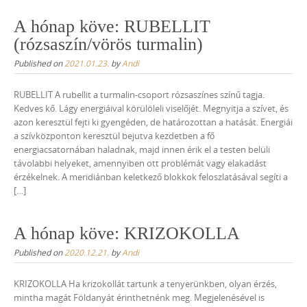
A hónap köve: RUBELLIT
(rózsaszín/vörös turmalin)
Published on
2021.01.23.
by
Andi
RUBELLIT A rubellit a turmalin-csoport rózsaszínes színű tagja.
Kedves kő. Lágy energiáival körülöleli viselőjét. Megnyitja a szívet, és
azon keresztül fejti ki gyengéden, de határozottan a hatását. Energiái
a szívközponton keresztül bejutva kezdetben a fő
energiacsatornában haladnak, majd innen érik el a testen belüli
távolabbi helyeket, amennyiben ott problémát vagy elakadást
érzékelnek. A meridiánban keletkező blokkok feloszlatásával segíti a
[…]
A hónap köve: KRIZOKOLLA
Published on
2020.12.21.
by
Andi
KRIZOKOLLA Ha krizokollát tartunk a tenyerünkben, olyan érzés,
mintha magát Földanyát érinthetnénk meg. Megjelenésével is