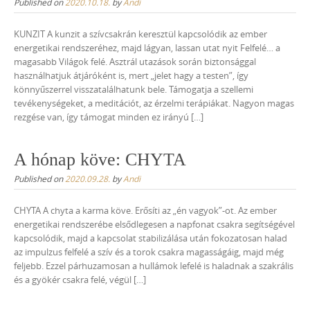
Published on
2020.10.18.
by
Andi
KUNZIT A kunzit a szívcsakrán keresztül kapcsolódik az ember
energetikai rendszeréhez, majd lágyan, lassan utat nyit Felfelé… a
magasabb Világok felé. Asztrál utazások során biztonsággal
használhatjuk átjáróként is, mert „jelet hagy a testen”, így
könnyűszerrel visszatalálhatunk bele. Támogatja a szellemi
tevékenységeket, a meditációt, az érzelmi terápiákat. Nagyon magas
rezgése van, így támogat minden ez irányú […]
A hónap köve: CHYTA
Published on
2020.09.28.
by
Andi
CHYTA A chyta a karma köve. Erősíti az „én vagyok”-ot. Az ember
energetikai rendszerébe elsődlegesen a napfonat csakra segítségével
kapcsolódik, majd a kapcsolat stabilizálása után fokozatosan halad
az impulzus felfelé a szív és a torok csakra magasságáig, majd még
feljebb. Ezzel párhuzamosan a hullámok lefelé is haladnak a szakrális
és a gyökér csakra felé, végül […]