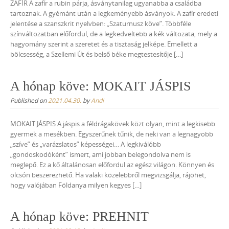
ZAFÍR A zafír a rubin párja, ásványtanilag ugyanabba a családba
tartoznak. A gyémánt után a legkeményebb ásványok. A zafír eredeti
jelentése a szanszkrit nyelvben: „Szaturnusz köve”. Többféle
színváltozatban előfordul, de a legkedveltebb a kék változata, mely a
hagyomány szerint a szeretet és a tisztaság jelképe. Emellett a
bölcsesség, a Szellemi Út és belső béke megtestesítője […]
A hónap köve: MOKAIT JÁSPIS
Published on
2021.04.30.
by
Andi
MOKAIT JÁSPIS A jáspis a féldrágakövek közt olyan, mint a legkisebb
gyermek a mesékben. Egyszerűnek tűnik, de neki van a legnagyobb
„szíve” és „varázslatos” képességei… A legkiválóbb
„gondoskodóként” ismert, ami jobban belegondolva nem is
meglepő. Ez a kő általánosan előfordul az egész világon. Könnyen és
olcsón beszerezhető. Ha valaki közelebbről megvizsgálja, rájöhet,
hogy valójában Földanya milyen kegyes […]
A hónap köve: PREHNIT