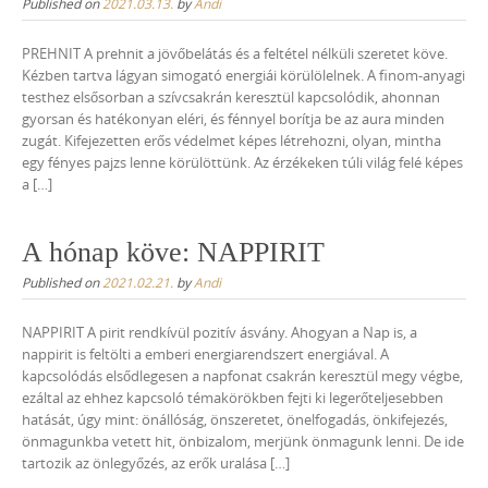
Published on
2021.03.13.
by
Andi
PREHNIT A prehnit a jövőbelátás és a feltétel nélküli szeretet köve.
Kézben tartva lágyan simogató energiái körülölelnek. A finom-anyagi
testhez elsősorban a szívcsakrán keresztül kapcsolódik, ahonnan
gyorsan és hatékonyan eléri, és fénnyel borítja be az aura minden
zugát. Kifejezetten erős védelmet képes létrehozni, olyan, mintha
egy fényes pajzs lenne körülöttünk. Az érzékeken túli világ felé képes
a […]
A hónap köve: NAPPIRIT
Published on
2021.02.21.
by
Andi
NAPPIRIT A pirit rendkívül pozitív ásvány. Ahogyan a Nap is, a
nappirit is feltölti a emberi energiarendszert energiával. A
kapcsolódás elsődlegesen a napfonat csakrán keresztül megy végbe,
ezáltal az ehhez kapcsoló témakörökben fejti ki legerőteljesebben
hatását, úgy mint: önállóság, önszeretet, önelfogadás, önkifejezés,
önmagunkba vetett hit, önbizalom, merjünk önmagunk lenni. De ide
tartozik az önlegyőzés, az erők uralása […]