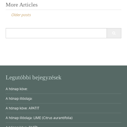
Posts
More Articles
navigation
Older posts
Search
for:
Legutóbbi bejegyzések
A hónap köve:
A hónap illóolaja:
A hónap köve: APATIT
A hónap illóolaja: LIME (Citrus aurantifolia)