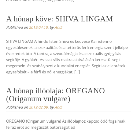
A hónap köve: SHIVA LINGAM
Published on
2019.04.10.
by
Andi
SHIVA LINGAM A hindu Isten Shiva és kedvese Kali istennő
egyesülésének, a szexualitás és a tetterős férfi energia szent jelképe
évezredek óta. A tantra, a szexuálmágia és a szexuális gyógyítás
segítője. A gyökér- és szakrális csakra aktiválásán keresztül segít
megemelni és szabályozni a kundalini energiát. Segíti az ellentétek
egyesítését – a férfi és női energiákat, […]
A hónap illóolaja: OREGANO
(Origanum vulgare)
Published on
2019.02.09.
by
Andi
OREGANO (Origanum vulgare) Az illóolajhoz kapcsolódó fogalmak:
felráz erőt ad megtisztít bátorságot ad