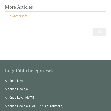
Posts
More Articles
navigation
Older posts
Search
for:
Legutóbbi bejegyzések
A hónap köve:
A hónap illóolaja:
A hónap köve: APATIT
A hónap illóolaja: LIME (Citrus aurantifolia)