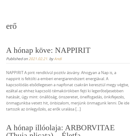
Skip
to
content
erő
A hónap köve: NAPPIRIT
Published on
2021.02.21.
by
Andi
NAPPIRIT A pirit rendkívül pozitív ásvány. Ahogyan a Nap is, a
nappirit is feltölti a emberi energiarendszert energiával. A
kapcsolódás elsődlegesen a napfonat csakrán keresztül megy végbe,
ezáltal az ehhez kapcsoló témakörökben fejti ki legerőteljesebben
hatását, úgy mint: önállóság, önszeretet, önelfogadás, önkifejezés,
önmagunkba vetett hit, önbizalom, merjünk önmagunk lenni. De ide
tartozik az önlegyőzés, az erők uralása […]
A hónap illóolaja: ARBORVITAE
(Thuja plicata) – Életfa