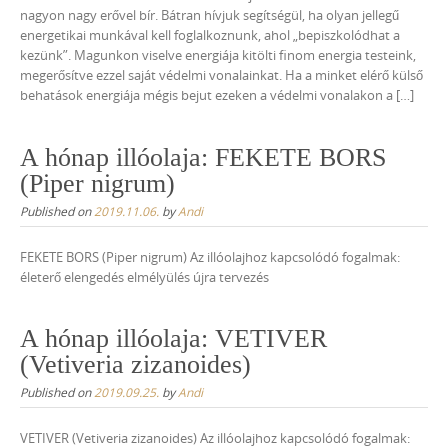
nagyon nagy erővel bír. Bátran hívjuk segítségül, ha olyan jellegű
energetikai munkával kell foglalkoznunk, ahol „bepiszkolódhat a
kezünk”. Magunkon viselve energiája kitölti finom energia testeink,
megerősítve ezzel saját védelmi vonalainkat. Ha a minket elérő külső
behatások energiája mégis bejut ezeken a védelmi vonalakon a […]
A hónap illóolaja: FEKETE BORS
(Piper nigrum)
Published on
2019.11.06.
by
Andi
FEKETE BORS (Piper nigrum) Az illóolajhoz kapcsolódó fogalmak:
életerő elengedés elmélyülés újra tervezés
A hónap illóolaja: VETIVER
(Vetiveria zizanoides)
Published on
2019.09.25.
by
Andi
VETIVER (Vetiveria zizanoides) Az illóolajhoz kapcsolódó fogalmak: