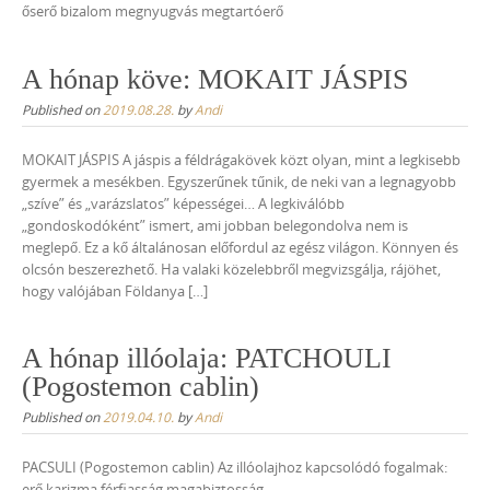
őserő bizalom megnyugvás megtartóerő
A hónap köve: MOKAIT JÁSPIS
Published on
2019.08.28.
by
Andi
MOKAIT JÁSPIS A jáspis a féldrágakövek közt olyan, mint a legkisebb
gyermek a mesékben. Egyszerűnek tűnik, de neki van a legnagyobb
„szíve” és „varázslatos” képességei… A legkiválóbb
„gondoskodóként” ismert, ami jobban belegondolva nem is
meglepő. Ez a kő általánosan előfordul az egész világon. Könnyen és
olcsón beszerezhető. Ha valaki közelebbről megvizsgálja, rájöhet,
hogy valójában Földanya […]
A hónap illóolaja: PATCHOULI
(Pogostemon cablin)
Published on
2019.04.10.
by
Andi
PACSULI (Pogostemon cablin) Az illóolajhoz kapcsolódó fogalmak:
erő karizma férfiasság magabiztosság