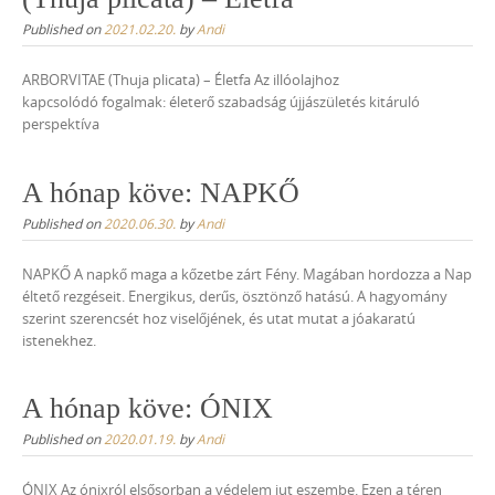
Published on
2021.02.20.
by
Andi
ARBORVITAE (Thuja plicata) – Életfa Az illóolajhoz
kapcsolódó fogalmak: életerő szabadság újjászületés kitáruló
perspektíva
A hónap köve: NAPKŐ
Published on
2020.06.30.
by
Andi
NAPKŐ A napkő maga a kőzetbe zárt Fény. Magában hordozza a Nap
éltető rezgéseit. Energikus, derűs, ösztönző hatású. A hagyomány
szerint szerencsét hoz viselőjének, és utat mutat a jóakaratú
istenekhez.
A hónap köve: ÓNIX
Published on
2020.01.19.
by
Andi
ÓNIX Az ónixról elsősorban a védelem jut eszembe. Ezen a téren