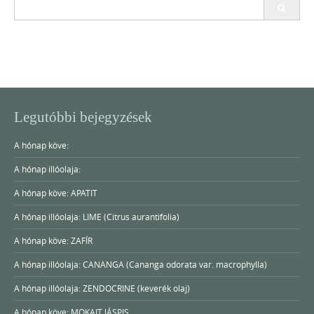
Search
for:
Legutóbbi bejegyzések
A hónap köve:
A hónap illóolaja:
A hónap köve: APATIT
A hónap illóolaja: LIME (Citrus aurantifolia)
A hónap köve: ZAFÍR
A hónap illóolaja: CANANGA (Cananga odorata var. macrophylla)
A hónap illóolaja: ZENDOCRINE (keverék olaj)
A hónap köve: MOKAIT JÁSPIS