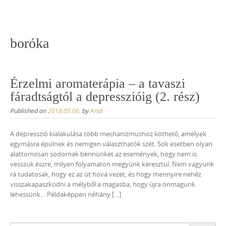
Skip
to
content
boróka
Érzelmi aromaterápia – a tavaszi
fáradtságtól a depresszióig (2. rész)
Published on
2018.05.06.
by
Andi
A depresszió kialakulása több mechanizmushoz köthető, amelyek
egymásra épülnek és nemigen választhatók szét. Sok esetben olyan
alattomosan sodornak bennünket az események, hogy nem is
vesszük észre, milyen folyamaton megyünk keresztül. Nem vagyunk
rá tudatosak, hogy ez az út hova vezet, és hogy mennyire nehéz
visszakapaszkodni a mélyből a magasba, hogy újra önmagunk
lehessünk… Példaképpen néhány […]