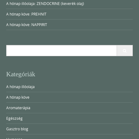
A hónap illóolaja: ZENDOCRINE (keverék olaj)
A hónap köve: PREHNIT
A hónap köve: NAPPIRIT
Search
for:
Kategóriák
A hónap illóolaja
A hónap köve
Aromaterápia
Egészség
Gasztro blog