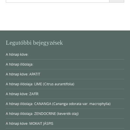
for:
Legutóbbi bejegyzések
A hónap köve:
A hónap illóolaja:
A hónap köve: APATIT
A hónap illóolaja: LIME (Citrus aurantifolia)
A hónap köve: ZAFÍR
A hónap illóolaja: CANANGA (Cananga odorata var. macrophylla)
A hónap illóolaja: ZENDOCRINE (keverék olaj)
A hónap köve: MOKAIT JÁSPIS