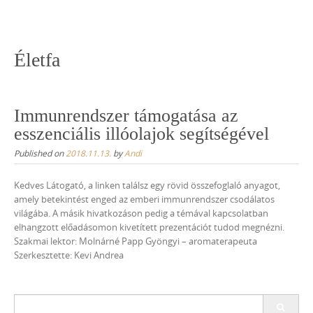
Skip
to
content
Életfa
Immunrendszer támogatása az
esszenciális illóolajok segítségével
Published on
2018.11.13.
by
Andi
Kedves Látogató, a linken találsz egy rövid összefoglaló anyagot,
amely betekintést enged az emberi immunrendszer csodálatos
világába. A másik hivatkozáson pedig a témával kapcsolatban
elhangzott előadásomon kivetített prezentációt tudod megnézni.
Szakmai lektor: Molnárné Papp Gyöngyi – aromaterapeuta
Szerkesztette: Kevi Andrea
Search