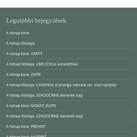
Legutóbbi bejegyzések
A hónap köve:
A hónap illóolaja:
A hónap köve: APATIT
A hónap illóolaja: LIME (Citrus aurantifolia)
A hónap köve: ZAFÍR
A hónap illóolaja: CANANGA (Cananga odorata var. macrophylla)
A hónap illóolaja: ZENDOCRINE (keverék olaj)
A hónap köve: MOKAIT JÁSPIS
A hónap illóolaja: ZENDOCRINE (keverék olaj)
A hónap köve: PREHNIT
A hónap köve: NAPPIRIT