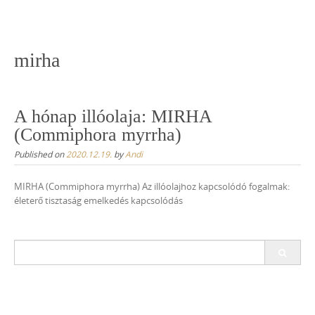
Skip
to
content
mirha
A hónap illóolaja: MIRHA
(Commiphora myrrha)
Published on
2020.12.19.
by
Andi
MIRHA (Commiphora myrrha) Az illóolajhoz kapcsolódó fogalmak:
életerő tisztaság emelkedés kapcsolódás
Search
for: