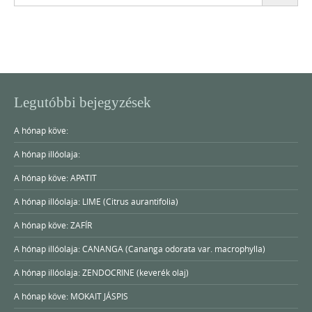
for:
Legutóbbi bejegyzések
A hónap köve:
A hónap illóolaja:
A hónap köve: APATIT
A hónap illóolaja: LIME (Citrus aurantifolia)
A hónap köve: ZAFÍR
A hónap illóolaja: CANANGA (Cananga odorata var. macrophylla)
A hónap illóolaja: ZENDOCRINE (keverék olaj)
A hónap köve: MOKAIT JÁSPIS