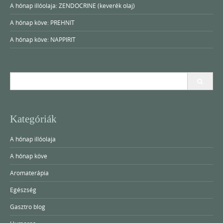
A hónap illóolaja: ZENDOCRINE (keverék olaj)
A hónap köve: PREHNIT
A hónap köve: NAPPIRIT
Search
for:
Kategóriák
A hónap illóolaja
A hónap köve
Aromaterápia
Egészség
Gasztro blog