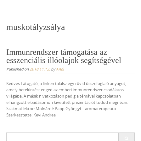
Skip
to
content
muskotályzsálya
Immunrendszer támogatása az
esszenciális illóolajok segítségével
Published on
2018.11.13.
by
Andi
Kedves Látogató, a linken találsz egy rövid összefoglaló anyagot,
amely betekintést enged az emberi immunrendszer csodálatos
világába. A másik hivatkozáson pedig a témával kapcsolatban
elhangzott előadásomon kivetített prezentációt tudod megnézni.
Szakmai lektor: Molnárné Papp Gyöngyi – aromaterapeuta
Szerkesztette: Kevi Andrea
Search