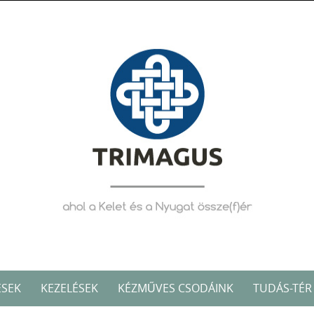
ÉSEK
KEZELÉSEK
KÉZMŰVES CSODÁINK
TUDÁS-TÉR