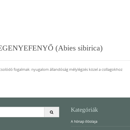
 JEGENYEFENYŐ (Abies sibirica)
pcsolódó fogalmak: nyugalom állandóság mélylégzés közel a csillagokhoz
Kategóriák
A hónap illóolaja