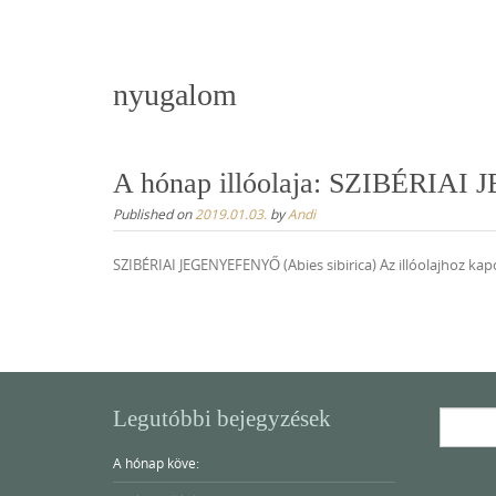
content
nyugalom
A hónap illóolaja: SZIBÉRIAI
Published on
2019.01.03.
by
Andi
SZIBÉRIAI JEGENYEFENYŐ (Abies sibirica) Az illóolajhoz ka
Legutóbbi bejegyzések
Search
for:
A hónap köve: