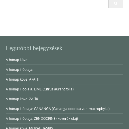
Search
for:
Legutóbbi bejegyzések
A hónap köve:
A hónap illóolaja:
A hónap köve: APATIT
A hónap illóolaja: LIME (Citrus aurantifolia)
A hónap köve: ZAFÍR
A hónap illóolaja: CANANGA (Cananga odorata var. macrophylla)
A hónap illóolaja: ZENDOCRINE (keverék olaj)
A hónap köve: MOKAIT JÁSPIS