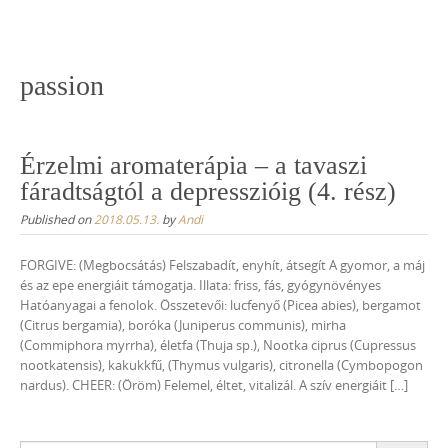
Skip
to
content
passion
Érzelmi aromaterápia – a tavaszi
fáradtságtól a depresszióig (4. rész)
Published on
2018.05.13.
by
Andi
FORGIVE: (Megbocsátás) Felszabadít, enyhít, átsegít A gyomor, a máj
és az epe energiáit támogatja. Illata: friss, fás, gyógynövényes
Hatóanyagai a fenolok. Összetevői: lucfenyő (Picea abies), bergamot
(Citrus bergamia), boróka (Juniperus communis), mirha
(Commiphora myrrha), életfa (Thuja sp.), Nootka ciprus (Cupressus
nootkatensis), kakukkfű, (Thymus vulgaris), citronella (Cymbopogon
nardus). CHEER: (Öröm) Felemel, éltet, vitalizál. A szív energiáit […]