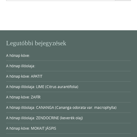
Legutóbbi bejegyzések
A hónap köve:
A hónap illóolaja:
A hónap köve: APATIT
A hónap illóolaja: LIME (Citrus aurantifolia)
A hónap köve: ZAFÍR
A hónap illóolaja: CANANGA (Cananga odorata var. macrophylla)
A hónap illóolaja: ZENDOCRINE (keverék olaj)
A hónap köve: MOKAIT JÁSPIS