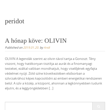
Skip
to
content
peridot
A hónap köve: OLIVIN
Published on
2019.01.20.
by
Andi
OLIVIN A legendák szerint az olivin távol tartja a Gonoszt. Tény
viszont, hogy hatékonyan tisztítja az aurát és a finomanyagi
testeket, ezáltal valóban mondhatjuk, hogy viselőjének egyfajta
védelmet nyújt. Zöld színe következtében elsősorban a
szívcsakrához képes kapcsolódni az emberi energetikai rendszeren
belül. A szív a közép, a központ, ahonnan a legkönnyebben tudunk
eljutni, és a leggyöngédebben […]
Search
for: