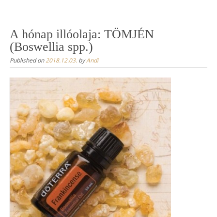
Skip
to
content
A hónap illóolaja: TÖMJÉN
(Boswellia spp.)
Published on
2018.12.03.
by
Andi