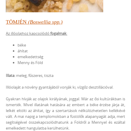
TÖMJÉN
(Boswellia spp.)
Az illóolajhoz kapcsolódó
fogalmak
:
béke
áhítat
emelkedettség
Menny és Föld
Illata:
meleg, fűszeres, tiszta
Illóolaját a növény gyantájából vonják ki, vízgőz desztillációval.
Gyakran hívják az olajok királyának, joggal. Már az ősi kultúrákban is
ismerték. Mivel illatának hatására az embert a béke érzése járja át,
lelkét eltölti az áhítat, így a szertartások nélkülözhetetlen kellékévé
vált. A mai napig a templomokban a füstölők alapanyagát adja, mert
segítségével összekapcsolódhatunk a Földről a Mennyel és ezáltal
emelkedett hangulatba kerülhetünk.