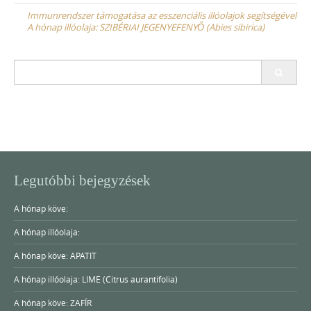
navigation
Immunrendszer támogatása az esszenciális illóolajok segítségével
A hónap illóolaja: SZIBÉRIAI JEGENYEFENYŐ (Abies sibirica)
Search
for:
Legutóbbi bejegyzések
A hónap köve:
A hónap illóolaja:
A hónap köve: APATIT
A hónap illóolaja: LIME (Citrus aurantifolia)
A hónap köve: ZAFÍR