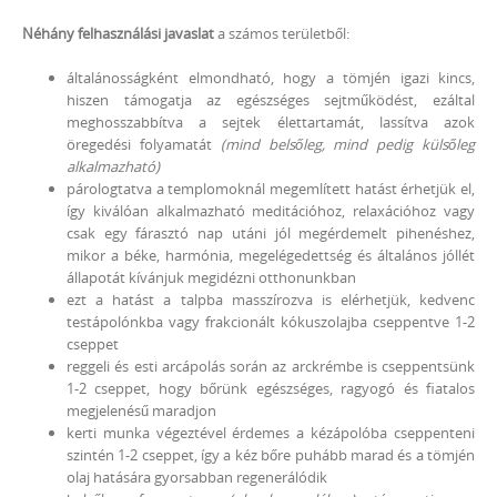
Néhány felhasználási javaslat
a számos területből:
általánosságként elmondható, hogy a tömjén igazi kincs,
hiszen támogatja az egészséges sejtműködést, ezáltal
meghosszabbítva a sejtek élettartamát, lassítva azok
öregedési folyamatát
(mind belsőleg, mind pedig külsőleg
alkalmazható)
párologtatva a templomoknál megemlített hatást érhetjük el,
így kiválóan alkalmazható meditációhoz, relaxációhoz vagy
csak egy fárasztó nap utáni jól megérdemelt pihenéshez,
mikor a béke, harmónia, megelégedettség és általános jóllét
állapotát kívánjuk megidézni otthonunkban
ezt a hatást a talpba masszírozva is elérhetjük, kedvenc
testápolónkba vagy frakcionált kókuszolajba cseppentve 1-2
cseppet
reggeli és esti arcápolás során az arckrémbe is cseppentsünk
1-2 cseppet, hogy bőrünk egészséges, ragyogó és fiatalos
megjelenésű maradjon
kerti munka végeztével érdemes a kézápolóba cseppenteni
szintén 1-2 cseppet, így a kéz bőre puhább marad és a tömjén
olaj hatására gyorsabban regenerálódik