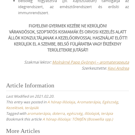
belsőleg fogyasztva
(pl. kapszulában)
támogatja az
idegrendszert, az emésztőrendszert és erősíti az
immunrendszert.
FIGYELEM! GYERMEK KEZÉBE NE KERÜLJÖN!
VÁRANDÓSOK, SZOPTATÓS KISMAMÁK ÉS ORVOSI KEZELÉS ALATT
ÁLLÓK KONZULTÁLJANAK A KEZELŐORVOSSAL HASZNÁLAT ELŐTT!
KERÜLJÜK EL A SZEMBE, BELSŐ FÜLJÁRATBA VAGY ÉRZÉKENY
TERÜLETEKRE JUTÁSÁT!
Szakmai lektor:
Molnárné Papp Gyöngyi – aromaterapeuta
Szerkesztette:
Kevi Andrea
Article Information
Last Modified on 2021.02.20.
This entry was posted in
A hónap illóolaja
,
Aromaterápia
,
Egészség
,
Kezelések, terápiák
Tagged with
aromaterápia
,
doterra
,
egészség
,
illóolajok
,
terápia
Bookmark this article
A hónap illóolaja: TÖMJÉN (Boswellia spp.)
Post
More Articles