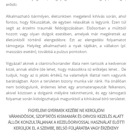
erősíti.
Alkalmazható bármilyen, életünkben megjelenő kihívás során, ahol
fontos, hogy fókuszáltak, de egyben relaxáltak is legyünk. Ezen túl
segít az érzelmi traumák feldolgozásában. Elsősorban a múltból
hozott vagy olyan dolgok esetében, amelyek már megérettek az
életünkből történő elengedésre. Ezt az elengedési folyamatot
támogatja. Helyileg alkalmazható a nyak tájékán, a vállakon (pl.
masszázs esetén), továbbá a pulzus pontokon.
Vigyázat! akinek a cilantro/koriander illata nem tartozik a kedvencei
közé, annak elsőre (de lehet, hogy másodikra is) erőteljes lehet… De
tudjuk, hogy az is jelzés értékű, ha valamelyik illattal nem vagyunk
barátságban. Azon a területen bizony munka vár ránk. Ha önállóan
nem boldogulunk, érdemes lehet egy aromaterapeutát felkeresni,
akivel közösen a dolgaink mélyére tekinthetünk, és egy támogató
folyamat során kidolgozhatjuk magunkból a kihívással bíró területet.
FIGYELEM! GYERMEK KEZÉBE NE KERÜLJÖN!
VÁRANDÓSOK, SZOPTATÓS KISMAMÁK ÉS ORVOSI KEZELÉS ALATT
ÁLLÓK KONZULTÁLJANAK A KEZELŐORVOSSAL HASZNÁLAT ELŐTT!
KERÜLJÜK EL A SZEMBE, BELSŐ FÜLJÁRATBA VAGY ÉRZÉKENY