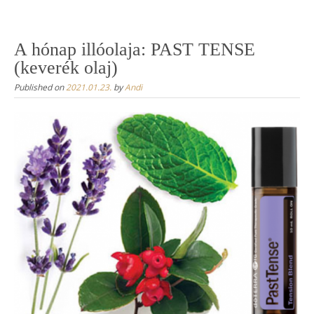
Skip
to
content
A hónap illóolaja: PAST TENSE
(keverék olaj)
Published on
2021.01.23.
by
Andi