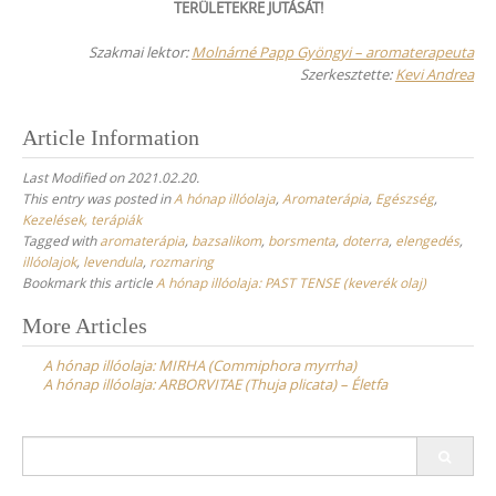
TERÜLETEKRE JUTÁSÁT!
Szakmai lektor:
Molnárné Papp Gyöngyi – aromaterapeuta
Szerkesztette:
Kevi Andrea
Article Information
Last Modified on 2021.02.20.
This entry was posted in
A hónap illóolaja
,
Aromaterápia
,
Egészség
,
Kezelések, terápiák
Tagged with
aromaterápia
,
bazsalikom
,
borsmenta
,
doterra
,
elengedés
,
illóolajok
,
levendula
,
rozmaring
Bookmark this article
A hónap illóolaja: PAST TENSE (keverék olaj)
Post
More Articles
navigation
A hónap illóolaja: MIRHA (Commiphora myrrha)
A hónap illóolaja: ARBORVITAE (Thuja plicata) – Életfa
Search
for: