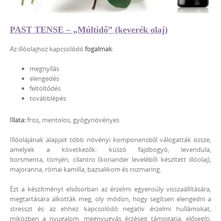
PAST TENSE – „Múltidő” (keverék olaj)
Az illóolajhoz kapcsolódó
fogalmak
:
megnyílás
elengedés
feltöltődés
továbblépés
Illata:
friss, mentolos, gyógynövényes
Illóolajának alapjait több növényi komponensből válogatták össze,
amelyek a következők: kúszó fajdbogyó, levendula,
borsmenta, tömjén, cilantro (koriander leveléből készített illóolaj),
majoranna, római kamilla, bazsalikom és rozmaring.
Ezt a készítményt elsősorban az érzelmi egyensúly visszaállítására,
megtartására alkották meg, oly módon, hogy segítsen elengedni a
stresszt és az ehhez kapcsolódó negatív érzelmi hullámokat,
miközben a nyugalom, megnyugvás érzéseit támogatja, elősegíti,