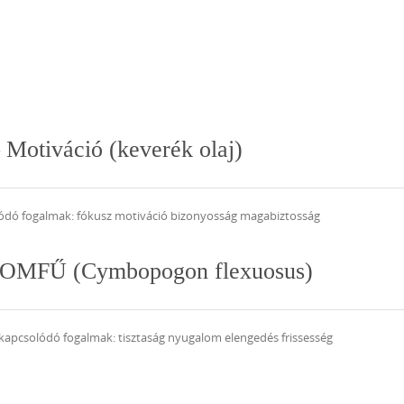
Motiváció (keverék olaj)
olódó fogalmak: fókusz motiváció bizonyosság magabiztosság
TROMFŰ (Cymbopogon flexuosus)
apcsolódó fogalmak: tisztaság nyugalom elengedés frissesség