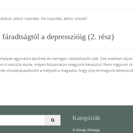
akáció, akkor nyaralás. Ha nyaralás, akkor utazás!
fáradtságtól a depresszióig (2. rész)
amelyek egymásra épülnek és nemigen választhatók szét. Sok esetben olyan
 is vesszük észre, milyen folyamaton megyünk keresztül. Nem vagyunk rá
nehéz visszakapaszkodni a mélyből a magasba, hogy újra önmagunk lehessü
Kategóriák
A hónap illóolaja