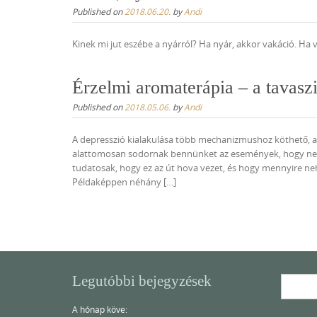
Published on
2018.06.20.
by
Andi
Kinek mi jut eszébe a nyárról? Ha nyár, akkor vakáció. Ha v
Érzelmi aromaterápia – a tavaszi 
Published on
2018.05.06.
by
Andi
A depresszió kialakulása több mechanizmushoz köthető, 
alattomosan sodornak bennünket az események, hogy nem
tudatosak, hogy ez az út hova vezet, és hogy mennyire 
Példaképpen néhány […]
Legutóbbi bejegyzések
Search
for:
A hónap köve: