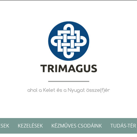
ÉSEK
KEZELÉSEK
KÉZMŰVES CSODÁINK
TUDÁS-TÉR