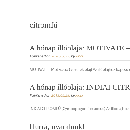
content
citromfű
A hónap illóolaja: MOTIVATE – 
Published on
2020.09.27.
by
Andi
MOTIVATE – Motiváció (keverék olaj) Az illóolajhoz kapcs
A hónap illóolaja: INDIAI CI
Published on
2019.08.28.
by
Andi
INDIAI CITROMFŰ (Cymbopogon flexuosus) Az illóolajhoz k
Hurrá, nyaralunk!