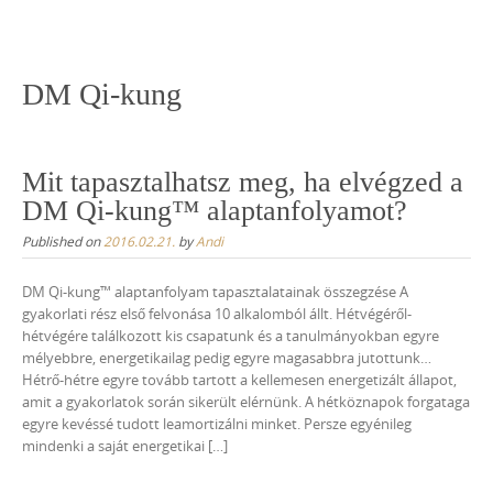
Skip
to
content
DM Qi-kung
Mit tapasztalhatsz meg, ha elvégzed a
DM Qi-kung™ alaptanfolyamot?
Published on
2016.02.21.
by
Andi
DM Qi-kung™ alaptanfolyam tapasztalatainak összegzése A
gyakorlati rész első felvonása 10 alkalomból állt. Hétvégéről-
hétvégére találkozott kis csapatunk és a tanulmányokban egyre
mélyebbre, energetikailag pedig egyre magasabbra jutottunk…
Hétrő-hétre egyre tovább tartott a kellemesen energetizált állapot,
amit a gyakorlatok során sikerült elérnünk. A hétköznapok forgataga
egyre kevéssé tudott leamortizálni minket. Persze egyénileg
mindenki a saját energetikai […]