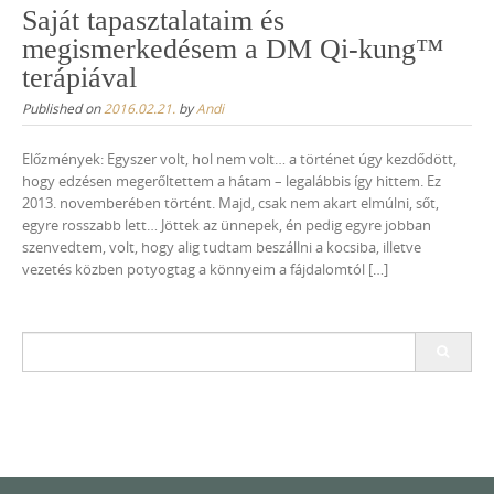
Saját tapasztalataim és
megismerkedésem a DM Qi-kung™
terápiával
Published on
2016.02.21.
by
Andi
Előzmények: Egyszer volt, hol nem volt… a történet úgy kezdődött,
hogy edzésen megerőltettem a hátam – legalábbis így hittem. Ez
2013. novemberében történt. Majd, csak nem akart elmúlni, sőt,
egyre rosszabb lett… Jöttek az ünnepek, én pedig egyre jobban
szenvedtem, volt, hogy alig tudtam beszállni a kocsiba, illetve
vezetés közben potyogtag a könnyeim a fájdalomtól […]
Search
for: