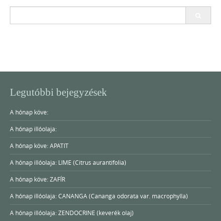
Search
for:
Legutóbbi bejegyzések
A hónap köve:
A hónap illóolaja:
A hónap köve: APATIT
A hónap illóolaja: LIME (Citrus aurantifolia)
A hónap köve: ZAFÍR
A hónap illóolaja: CANANGA (Cananga odorata var. macrophylla)
A hónap illóolaja: ZENDOCRINE (keverék olaj)