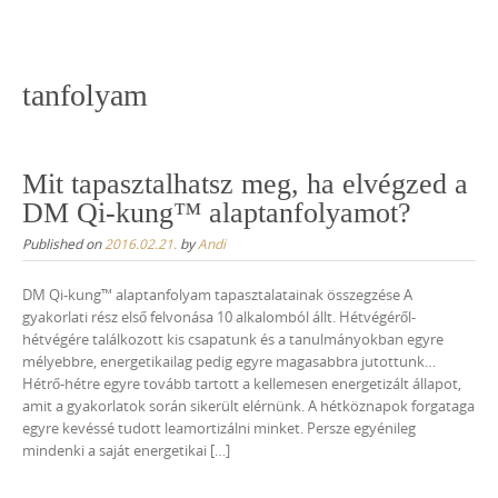
Skip
to
content
tanfolyam
Mit tapasztalhatsz meg, ha elvégzed a
DM Qi-kung™ alaptanfolyamot?
Published on
2016.02.21.
by
Andi
DM Qi-kung™ alaptanfolyam tapasztalatainak összegzése A
gyakorlati rész első felvonása 10 alkalomból állt. Hétvégéről-
hétvégére találkozott kis csapatunk és a tanulmányokban egyre
mélyebbre, energetikailag pedig egyre magasabbra jutottunk…
Hétrő-hétre egyre tovább tartott a kellemesen energetizált állapot,
amit a gyakorlatok során sikerült elérnünk. A hétköznapok forgataga
egyre kevéssé tudott leamortizálni minket. Persze egyénileg
mindenki a saját energetikai […]