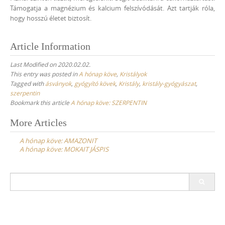
Támogatja a magnézium és kalcium felszívódását. Azt tartják róla,
hogy hosszú életet biztosít.
Article Information
Last Modified on 2020.02.02.
This entry was posted in
A hónap köve
,
Kristályok
Tagged with
ásványok
,
gyógyító kövek
,
Kristály
,
kristály-gyógyászat
,
szerpentin
Bookmark this article
A hónap köve: SZERPENTIN
Post
More Articles
navigation
A hónap köve: AMAZONIT
A hónap köve: MOKAIT JÁSPIS
Search
for: