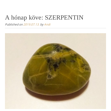
Skip
to
content
A hónap köve: SZERPENTIN
Published on
2019.07.13.
by
Andi