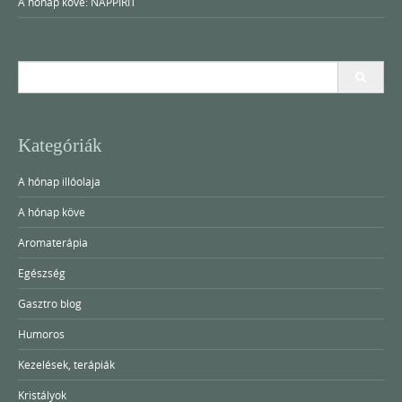
A hónap köve: NAPPIRIT
Search
for:
Kategóriák
A hónap illóolaja
A hónap köve
Aromaterápia
Egészség
Gasztro blog
Humoros
Kezelések, terápiák
Kristályok