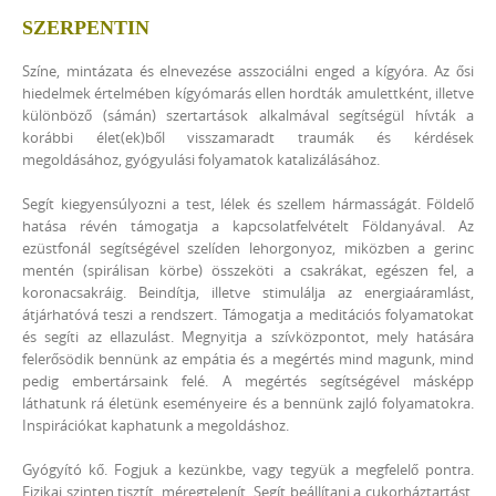
SZERPENTIN
Színe, mintázata és elnevezése asszociálni enged a kígyóra. Az ősi
hiedelmek értelmében kígyómarás ellen hordták amulettként, illetve
különböző (sámán) szertartások alkalmával segítségül hívták a
korábbi élet(ek)ből visszamaradt traumák és kérdések
megoldásához, gyógyulási folyamatok katalizálásához.
Segít kiegyensúlyozni a test, lélek és szellem hármasságát. Földelő
hatása révén támogatja a kapcsolatfelvételt Földanyával. Az
ezüstfonál segítségével szelíden lehorgonyoz, miközben a gerinc
mentén (spirálisan körbe) összeköti a csakrákat, egészen fel, a
koronacsakráig. Beindítja, illetve stimulálja az energiaáramlást,
átjárhatóvá teszi a rendszert. Támogatja a meditációs folyamatokat
és segíti az ellazulást. Megnyitja a szívközpontot, mely hatására
felerősödik bennünk az empátia és a megértés mind magunk, mind
pedig embertársaink felé. A megértés segítségével másképp
láthatunk rá életünk eseményeire és a bennünk zajló folyamatokra.
Inspirációkat kaphatunk a megoldáshoz.
Gyógyító kő. Fogjuk a kezünkbe, vagy tegyük a megfelelő pontra.
Fizikai szinten tisztít, méregtelenít. Segít beállítani a cukorháztartást.