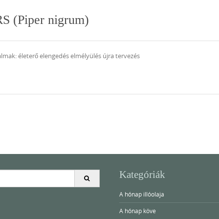
S (Piper nigrum)
lmak: életerő elengedés elmélyülés újra tervezés
Kategóriák
A hónap illóolaja
A hónap köve