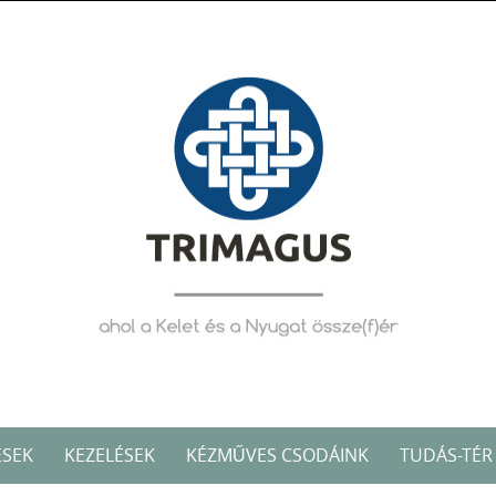
ÉSEK
KEZELÉSEK
KÉZMŰVES CSODÁINK
TUDÁS-TÉR