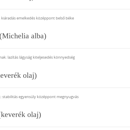
k: kiáradás emelkedés középpont belső béke
Michelia alba)
ak: lazítás lágyság kiteljesedés könnyedség
everék olaj)
k: stabilitás egyensúly középpont megnyugvás
keverék olaj)