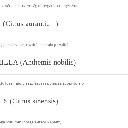
ak: védelem biztonság támogatás energetizálás
(Citrus aurantium)
almak: vitális tisztító inspiráló pezsdítő
ILLA (Anthemis nobilis)
dó fogalmak: vigasz lágyság puhaság gyógyító erő
 (Citrus sinensis)
ogalmak: derű bőség életerő Napfény