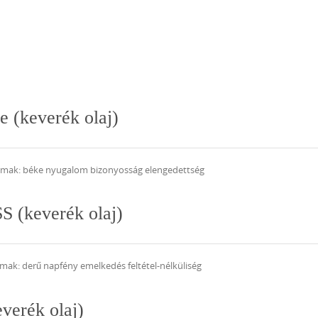
 (keverék olaj)
galmak: béke nyugalom bizonyosság elengedettség
S (keverék olaj)
lmak: derű napfény emelkedés feltétel-nélküliség
verék olaj)