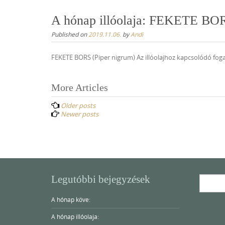
A hónap illóolaja: FEKETE BOR
Published on
2019.11.06.
by
Andi
FEKETE BORS (Piper nigrum) Az illóolajhoz kapcsolódó foga
Posts
More Articles
navigation
Older posts
Newer posts
Legutóbbi bejegyzések
Search
for:
A hónap köve:
A hónap illóolaja: