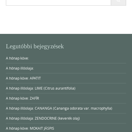
for:
Legutóbbi bejegyzések
A hónap köve:
A hónap illóolaja:
A hónap köve: APATIT
A hónap illóolaja: LIME (Citrus aurantifolia)
A hónap köve: ZAFÍR
A hónap illóolaja: CANANGA (Cananga odorata var. macrophylla)
A hónap illóolaja: ZENDOCRINE (keverék olaj)
A hónap köve: MOKAIT JÁSPIS