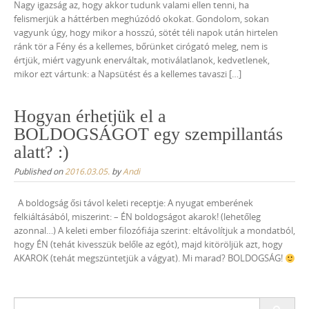
Nagy igazság az, hogy akkor tudunk valami ellen tenni, ha
felismerjük a háttérben meghúzódó okokat. Gondolom, sokan
vagyunk úgy, hogy mikor a hosszú, sötét téli napok után hirtelen
ránk tör a Fény és a kellemes, bőrünket cirógató meleg, nem is
értjük, miért vagyunk enerváltak, motiválatlanok, kedvetlenek,
mikor ezt vártunk: a Napsütést és a kellemes tavaszi […]
Hogyan érhetjük el a
BOLDOGSÁGOT egy szempillantás
alatt? :)
Published on
2016.03.05.
by
Andi
A boldogság ősi távol keleti receptje: A nyugat emberének
felkiáltásából, miszerint: – ÉN boldogságot akarok! (lehetőleg
azonnal…) A keleti ember filozófiája szerint: eltávolítjuk a mondatból,
hogy ÉN (tehát kivesszük belőle az egót), majd kitöröljük azt, hogy
AKAROK (tehát megszüntetjük a vágyat). Mi marad? BOLDOGSÁG!
Search