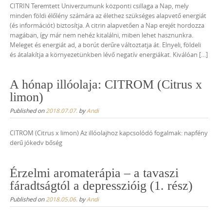
CITRIN Teremtett Univerzumunk központi csillaga a Nap, mely
minden földi élőlény számára az élethez szükséges alapvető energiát
(és információt) biztosítja. A citrin alapvetően a Nap erejét hordozza
magában, így már nem nehéz kitalálni, miben lehet hasznunkra.
Meleget és energiát ad, a borút derűre változtatja át. Elnyeli, földeli
és átalakítja a környezetünkben lévő negatív energiákat. Kiválóan […]
A hónap illóolaja: CITROM (Citrus x
limon)
Published on
2018.07.07.
by
Andi
CITROM (Citrus x limon) Az illóolajhoz kapcsolódó fogalmak: napfény
derű jókedv bőség
Érzelmi aromaterápia – a tavaszi
fáradtságtól a depresszióig (1. rész)
Published on
2018.05.06.
by
Andi