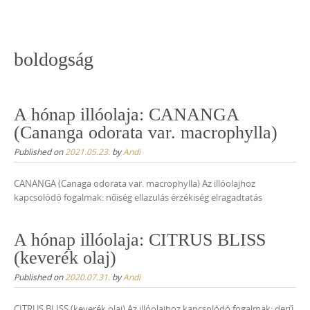
Skip
to
content
boldogság
A hónap illóolaja: CANANGA
(Cananga odorata var. macrophylla)
Published on
2021.05.23.
by
Andi
CANANGA (Canaga odorata var. macrophylla) Az illóolajhoz
kapcsolódó fogalmak: nőiség ellazulás érzékiség elragadtatás
A hónap illóolaja: CITRUS BLISS
(keverék olaj)
Published on
2020.07.31.
by
Andi
CITRUS BLISS (keverék olaj) Az illóolajhoz kapcsolódó fogalmak: derű