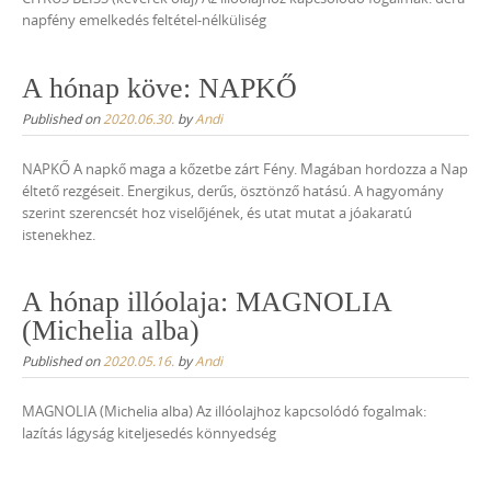
napfény emelkedés feltétel-nélküliség
A hónap köve: NAPKŐ
Published on
2020.06.30.
by
Andi
NAPKŐ A napkő maga a kőzetbe zárt Fény. Magában hordozza a Nap
éltető rezgéseit. Energikus, derűs, ösztönző hatású. A hagyomány
szerint szerencsét hoz viselőjének, és utat mutat a jóakaratú
istenekhez.
A hónap illóolaja: MAGNOLIA
(Michelia alba)
Published on
2020.05.16.
by
Andi
MAGNOLIA (Michelia alba) Az illóolajhoz kapcsolódó fogalmak:
lazítás lágyság kiteljesedés könnyedség