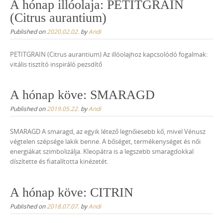
A hónap illóolaja: PETITGRAIN
(Citrus aurantium)
Published on
2020.02.02.
by
Andi
PETITGRAIN (Citrus aurantium) Az illóolajhoz kapcsolódó fogalmak:
vitális tisztító inspiráló pezsdítő
A hónap köve: SMARAGD
Published on
2019.05.22.
by
Andi
SMARAGD A smaragd, az egyik létező legnőiesebb kő, mivel Vénusz
végtelen szépsége lakik benne. A bőséget, termékenységet és női
energiákat szimbolizálja. Kleopátra is a legszebb smaragdokkal
díszítette és fiatalította kinézetét.
A hónap köve: CITRIN
Published on
2018.07.07.
by
Andi