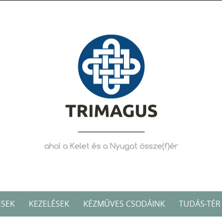
ÉSEK
KEZELÉSEK
KÉZMŰVES CSODÁINK
TUDÁS-TÉR