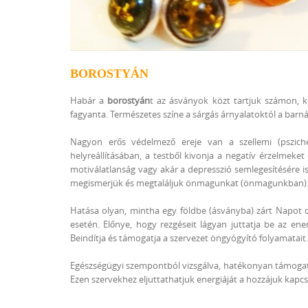
BOROSTYÁN
Habár a
borostyán
t az ásványok közt tartjuk számon, ko
fagyanta. Természetes színe a sárgás árnyalatoktól a barnái
Nagyon erős védelmező ereje van a szellemi (pszichés)
helyreállításában, a testből kivonja a negatív érzelmeke
motiválatlanság vagy akár a depresszió semlegesítésére i
megismerjük és megtaláljuk önmagunkat (önmagunkban). R
Hatása olyan, mintha egy földbe (ásványba) zárt Napot 
esetén. Előnye, hogy rezgéseit lágyan juttatja be az e
Beindítja és támogatja a szervezet öngyógyító folyamatait
Egészségügyi szempontból vizsgálva, hatékonyan támogatja
Ezen szervekhez eljuttathatjuk energiáját a hozzájuk kapcs