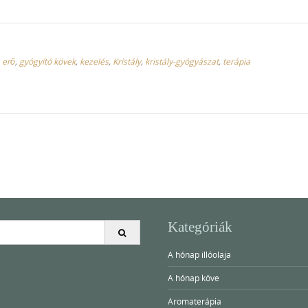
,
erő
,
gyógyító kövek
,
kezelés
,
Kristály
,
kristály-gyógyászat
,
terápia
Kategóriák
A hónap illóolaja
A hónap köve
Aromaterápia