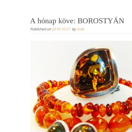
content
A hónap köve: BOROSTYÁN
Published on
2018.10.27.
by
Andi