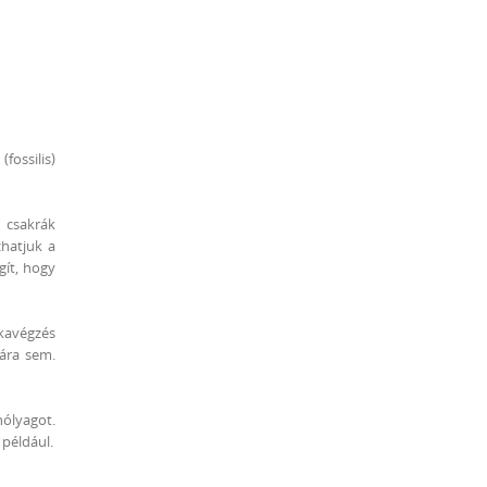
fossilis)
 csakrák
zhatjuk a
gít, hogy
nkavégzés
mára sem.
hólyagot.
 például.