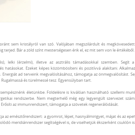
ránt sem kristályról van szó. Valójában megszilárdult és megkövesedett (
g terjed. Bár a zöld színt mesterségesen érik el, ez mit sem von le értékéből.
, lelki (érzelmi), illetve az asztrális támadásokkal szemben. Segít a
t és hatásokat. Ezeket képes közömbösíteni és pozitívvá alakítani. Alkalma
s. Energiát ad terveink megvalósításához, támogatja az önmegvalósítást. Se
ugalmassá és türelmessé tesz. Egyensúlyban tart.
csempésznénk életünkbe. Földelésre is kiválóan használható szellemi mu
nergetikai rendszerbe. Nem megterhelő még egy legyengült szervezet szá
. Erősíti az immunrendszert, támogatja a szövetek regenerálódását.
 az emésztőrendszert: a gyomrot, lépet, hasnyálmirigyet, májat és az epe
olódó meridiánrendszer segítségével is, de viselhetjük ékszerként csuklón is