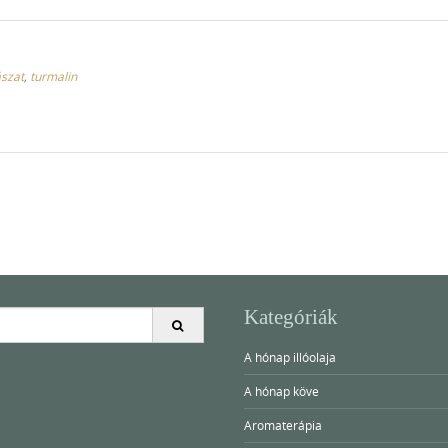
ászat
,
turmalin
Kategóriák
A hónap illóolaja
A hónap köve
Aromaterápia