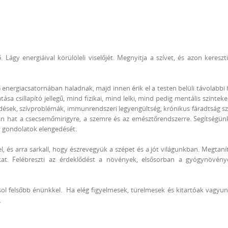
Lágy energiáival körülöleli viselőjét. Megnyitja a szívet, és azon keresztül
 energiacsatornában haladnak, majd innen érik el a testen belüli távolabbi 
a csillapító jellegű, mind fizikai, mind lelki, mind pedig mentális szintek
sek, szívproblémák, immunrendszeri legyengültség, krónikus fáradtság s
an hat a csecsemőmirigyre, a szemre és az emésztőrendszerre. Segítségün
ív gondolatok elengedését.
el, és arra sarkall, hogy észrevegyük a szépet és a jót világunkban. Megtanít
kat. Felébreszti az érdeklődést a növények, elsősorban a gyógynövénye
pcsol felsőbb énünkkel. Ha elég figyelmesek, türelmesek és kitartóak vagyun
…