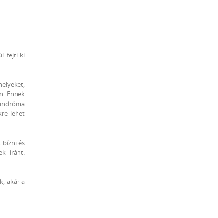
 fejti ki
helyeket,
en. Ennek
zindróma
kre lehet
 bízni és
k iránt.
k, akár a