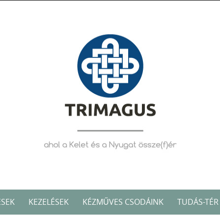
ÉSEK
KEZELÉSEK
KÉZMŰVES CSODÁINK
TUDÁS-TÉR