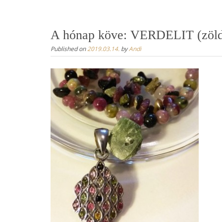
content
A hónap köve: VERDELIT (zöld
Published on
2019.03.14.
by
Andi