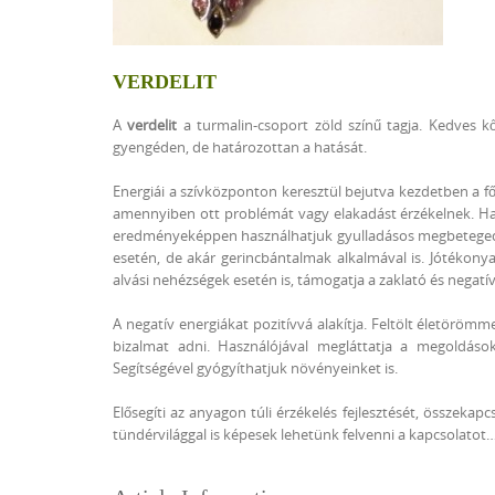
VERDELIT
A
verdelit
a turmalin-csoport zöld színű tagja. Kedves kő. 
gyengéden, de határozottan a hatását.
Energiái a szívközponton keresztül bejutva kezdetben a fő
amennyiben ott problémát vagy elakadást érzékelnek. Hatás
eredményeképpen használhatjuk gyulladásos megbetegedé
esetén, de akár gerincbántalmak alkalmával is. Jótékony
alvási nehézségek esetén is, támogatja a zaklató és negat
A negatív energiákat pozitívvá alakítja. Feltölt életörömm
bizalmat adni. Használójával megláttatja a megoldáso
Segítségével gyógyíthatjuk növényeinket is.
Elősegíti az anyagon túli érzékelés fejlesztését, összeka
tündérvilággal is képesek lehetünk felvenni a kapcsolatot